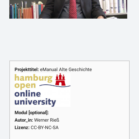
Ebenfalls unterwegs sind die professionellen
Schauspieler, die im Rahmen der großen religiösen
Feste Theateraufführungen darboten. Die
dionysischen Techniten, wohl die berühmteste
Gruppe, reisten von Einsatzort zu Einsatzort. Offiziell
waren sie religiöse Körperschaften und nicht sehr
angesehen, weil sie immer unterwegs waren.
Ebenfalls unterwegs sind Ärzte; die werden von
Städten manchmal an andere Städte ausgeliehen,
Projekttitel:
eManual Alte Geschichte
manche Städte setzen Steuern fest (iatrikon), um
gute Ärzte bezahlen zu können. Viele Ärzte wurden
auf Kos ausgebildet, am dortigen Asklepieion.
Eine bedeutende Rolle spielten auch Sportler, die in
der ganzen hellenischen Welt an internationalen
Wettkämpften teilnahmen. Bei Siegen wurden sie
Modul [optional]:
hoch geehrt und auf vielfältige Art und Weise
Autor_in:
Werner Rieß
gefeiert. Ruhm erwarben sie nicht nur für sich selbst,
Lizenz:
CC-BY-NC-SA
sondern auch für ihre Heimatpolis, sie wurden also