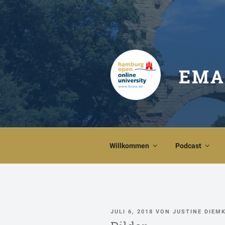
Zum
Inhalt
springen
EMA
Willkommen
Podcast
VERÖFFENTLICHT
JULI 6, 2018
VON
JUSTINE DIEM
AM