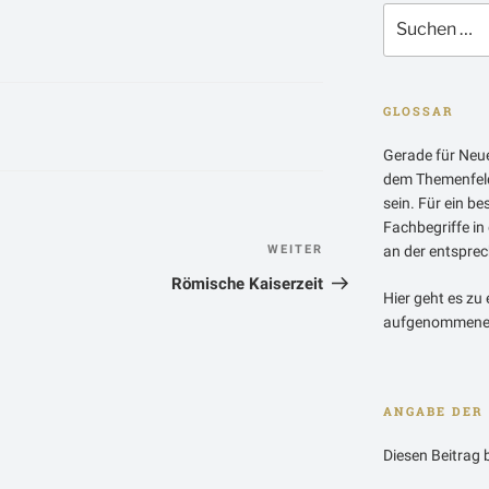
Suchen
nach:
GLOSSAR
Gerade für Neue
dem Themenfeld
sein. Für ein b
Fachbegriffe in
n
an der entsprech
WEITER
Nächster
Beitrag
Römische Kaiserzeit
Hier geht es zu 
aufgenommenen
ANGABE DER 
Diesen Beitrag 