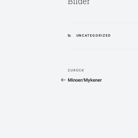
Bilder
KATEGORIEN
UNCATEGORIZED
Beitragsnavigatio
Vorheriger
ZURÜCK
Beitrag
Minoer/Mykener