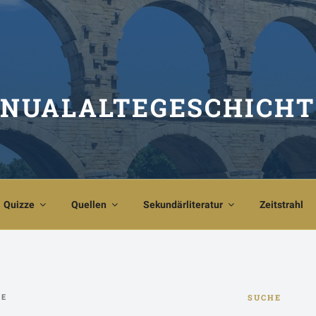
NUALALTEGESCHICHT
Quizze
Quellen
Sekundärliteratur
Zeitstrahl
SUCHE
KE