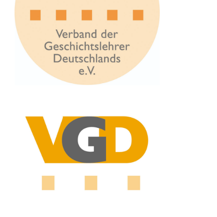
selbst, wenn dir’s beliebt, in die Heimat zurück; sieh
deine Mutter wieder; bringe die Angelenheiten der
Griechen in Ordnung; trage erst diese zahlreichen und
großartigen Siege in dein Vaterhaus, und dann magst
du von Neuem einen anderen Sieg antreten, sei’s nun,
wenn du willst, gegen dieselben nach Osten zu
wohnenden Inderstämme, oder nach dem
euxinischen Meere, oder gegen Carthago und das
hinter Carthago gelegene Libyen. Dies sodann
anzugeben ist deine Sache; und andere Macedonier
und Griechen werden dir folgen, junge statt der alten,
frische statt der entkräfteten, für welche die
Wechselfäle des Krieges, ihnen aus eigener
Erfahrung noch unbekannt, für den Augenblick nichts
Abschreckendes, vielmehr bei der Aussicht in eine
frohe Zukunft etwas Anziehendes haben. Sie werden
dir natürlich auch deswegen noch williger folgen,
wenn sie sehen dürfen, daß die früheren Genossen
deiner Beschwerden und Kämpfe in ihre heimatlichen