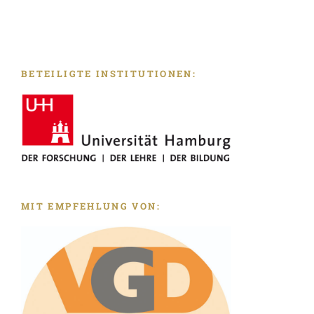
ihrer Mannschaft in Schlachten eingebüßt, ein
anderer, durch Wunden kampfunfähig geworden,
mußte in verschiedenen Gegenden Asiens
zurückgelassen werden; die Mehrzahl wurde durch
BETEILIGTE INSTITUTIONEN:
Krankheiten aufgerieben: nur Wenige von den Vielen
sind noch am Leben, und diese sind körperlich nicht
mehr so rüstig und geistig noch mehr entkräftet. Sie
alle haben die Sehnsucht nach ihren Eltern gemein,
sofern diese noch leben, die Sehnsucht nach ihren
Weibern und Kindern, ja die Sehnsucht nach dem
bloßen heimatlichen Boden, und diesen
wiederzusehen, heimkehrend in dem von dir ihnen
MIT EMPFEHLUNG VON:
verliehenen Glanze, einst klein, jetzt groß, einst arm,
jetzt reich – das ist doch wohl eine bei ihnen
verzeihliche Sehnsucht. Darum führe sie jetzt gegen
ihren Willen nicht weiter; denn du wirst an ihnen in
Gefahren nicht mehr dieselben haben, da ihnen die
Bereitwilligkeit zum Kampfe abgeht. Kehre vielmehr