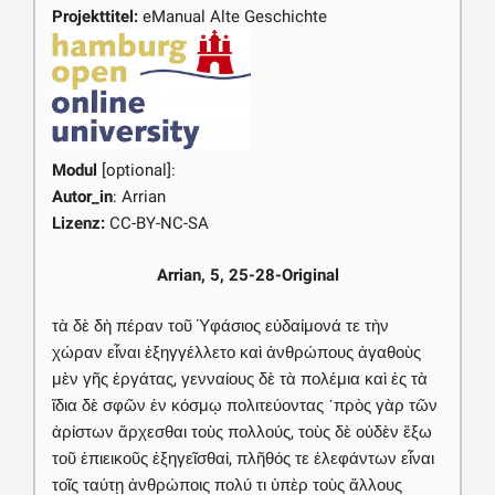
Projekttitel:
eManual Alte Geschichte
Modul
[optional]:
Autor_in
: Arrian
Lizenz:
CC-BY-NC-SA
Arrian, 5, 25-28-Original
τὰ δὲ δὴ πέραν τοῦ Ὑφάσιος εὐδαίμονά τε τὴν
χώραν εἶναι ἐξηγγέλλετο καὶ ἀνθρώπους ἀγαθοὺς
μὲν γῆς ἐργάτας, γενναίους δὲ τὰ πολέμια καὶ ἐς τὰ
ἴδια δὲ σφῶν ἐν κόσμῳ πολιτεύοντας ῾πρὸς γὰρ τῶν
ἀρίστων ἄρχεσθαι τοὺς πολλούς, τοὺς δὲ οὐδὲν ἔξω
τοῦ ἐπιεικοῦς ἐξηγεῖσθαἰ, πλῆθός τε ἐλεφάντων εἶναι
τοῖς ταύτῃ ἀνθρώποις πολύ τι ὑπὲρ τοὺς ἄλλους