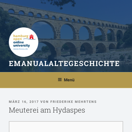
Zum
Inhalt
springen
EMANUALALTEGESCHICHTE
Menü
VERÖFFENTLICHT
MÄRZ 16, 2017
VON
FRIEDERIKE MEHRTENS
AM
Meuterei am Hydaspes