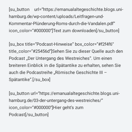
Kommentar:
[su_button url=“https://emanualaltegeschichte.blogs.uni-
Der vorliegende Quellenausschnitt beschreibt
hamburg.de/wp-content/uploads/Leitfragen-und-
Geiserichs „sacco di Roma“ – die Eroberung Roms
Kommentar-Plünderung-Roms-durch-die-Vandalen.pdf“
durch den Vandalenkönig im Jahr 455 n. Chr. Der
icon_color=“#000000″]Text zum downloaden[/su_button]
Verfasser Prokop von Caesarea (ca. 500-562 n. Chr.)
stammte aus Caesarea Maritima und nahm selbst an
[su_box title=“Podcast-Hinweise“ box_color=“#f2f4f6″
einigen Feldzügen unter dem Kommando des
title_color=“#25456d“]Sehen Sie zu dieser Quelle auch den
oströmischen Feldherrn Belisar teil. Der spätantike
Podcast „Der Untergang des Westreiches“. Um einen
Historiker, dessen literarischer Höhepunkt sich in die
breiteren Einblick in die Spätantike zu erhalten, sehen Sie
Mitte des 6. Jahrhunderts auf die Herrschaftszeit
auch die Podcastreihe „Römische Geschichte III –
Kaiser Justinians datieren lässt, beschreibt in seinen
Spätantike“.[/su_box]
Historien die Kriegs- bzw. Militärgeschichte Roms.
[su_button url=“https://emanualaltegeschichte.blogs.uni-
Seine „Kriegsgeschichten“ umfassen acht Bücher. In
hamburg.de/03-der-untergang-des-westreiches/“
den ersten beiden Büchern werden die
icon_color=“#000000″]Hier geht’s zum
Auseinandersetzungen im persischen Gebiet mit den
Podcast[/su_button]
Sassaniden beschrieben. Die Bücher drei und vier
behandeln die Kämpfe mit den Vandalen in Nordafrika
und die Bücher fünf bis sieben die Kriege gegen die