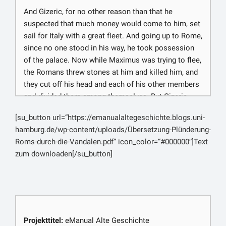
And Gizeric, for no other reason than that he
suspected that much money would come to him, set
sail for Italy with a great fleet. And going up to Rome,
since no one stood in his way, he took possession
of the palace. Now while Maximus was trying to flee,
the Romans threw stones at him and killed him, and
they cut off his head and each of his other members
and divided them among themselves. But Gizeric
took Eudoxia captive, together with Eudocia and
[su_button url=“https://emanualaltegeschichte.blogs.uni-
Placidia, the children of herself and Valentinian, and
hamburg.de/wp-content/uploads/Übersetzung-Plünderung-
placing an exceedingly great amount of gold and
Roms-durch-die-Vandalen.pdf“ icon_color=“#000000″]Text
other imperial treasure in his ships sailed to
zum downloaden[/su_button]
Carthage, having spared neither bronze nor anything
else whatsoever in the palace. He plundered also the
temple of Jupiter Capitolinus, and [4-9] tore off half
of the roof. Now this roof was of bronze of the finest
quality, and since gold was laid over it exceedingly
thick, it shone as a magnificent and wonderful
Projekttitel:
eManual Alte Geschichte