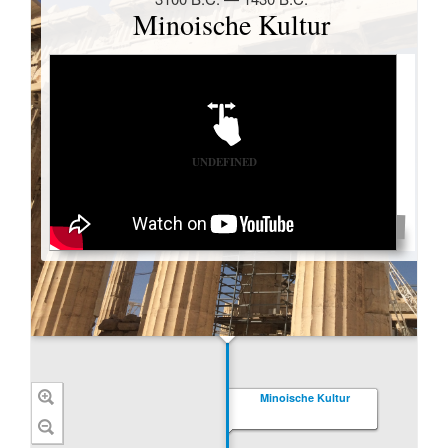
Weise prägte dieser Einfall den Begriff des
„Vandalismus“, dabei handelte es sich um das
genaue Gegenteil. Auch Prokop beschreibt keine
größeren Verwüstungen, allerdings spricht er davon,
dass die Vandalen eine große Menge an Gold und
Kunstschätzen erbeuteten, darunter sogar die
vergoldeten Ziegel des Tempels von Jupiter
Capitolinus.
In erster Linie wollte Geiserich allerdings
sicherstellen, dass die „Kaiserfrage“ im Westreich
offenblieb bzw. dass er zumindest in die
Entscheidung einbezogen wurde. Aus diesem Grund
nahm er die Kaiserwitwe Licinia Eudoxia als Geisel
sowie ihre beiden Töchter Eudocia und Placidia. Erst
im Jahr 462, nachdem Eudocia mit seinem Sohn
Hunerich verheiratet worden war und damit –
zumindest nominell – auch von seiner Seite ein
Herrschaftsanspruch bestand, ließ er sie wieder frei.