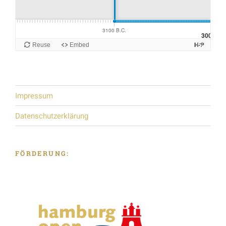
Geiserich nutzte nicht nur die nordafrikanischen
Ressourcen, um Rom wirtschaftlich unter Druck zu
setzen – z.B. durch das Einstellen der
Getreidelieferungen an die Hauptstadt, vielmehr
nutzte er geschickt das dynastische Denken der
Römer (welches wohl grundsätzlich auch dem
vandalischen entsprochen haben wird) für sich und
die Durchsetzung seiner Anliegen und machte sich
Impressum
und seine Vandalen zu einem unentbehrlichem Teil
Datenschutzerklärung
im Spiel um die Macht Roms.
FÖRDERUNG: