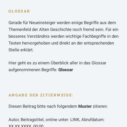
Valentinians III. und des Heermeisters Aetius. Durch
GLOSSAR
das Ableben seiner Bündnispartner sah Geiserich die
vorher geschlossenen Vertragsbindungen als nichtig
Gerade für Neueinsteiger werden einige Begriffe aus dem
an. Dabei ist das personalisierte Verständnis von
Themenfeld der Alten Geschichte noch fremd sein. Für ein
Verträgen zwar auch an anderen Stellen überliefert,
besseres Verständnis werden wichtige Fachbegriffe in den
dennoch stellte in diesem Fall der Tod des
Texten hervorgehoben und direkt an der entsprechenden
Vertragspartners keine hinreichende Begründung für
Stelle erklärt.
den Angriff auf Rom dar. Der eigentliche Auslöser lag
wohl in der kaiserlichen Nachfolge durch Petronius
Hier geht es zu einem Überblick aller in das Glossar
Maximus. Dieser ehelichte die Kaiserwitwe Licina
aufgenommenen Begriffe:
Glossar
Eudoxia, um seinen dauerhaften Machtanspruch zu
legitimieren.
Geiserich sah sich aller Wahrscheinlichkeit in der
ANGABE DER ZITIERWEISE:
Klärung der Nachfolgefrage übergangen, denn die
Diesen Beitrag bitte nach folgendem
Muster
zitieren:
kaiserliche Tochter Eudoxia sollte mit seinem Sohn
Hunerich verheiratet werden, was – zumindest in den
Autor, Beitragstitel, online unter: LINK, Abrufdatum:
Augen Geiserichs – Hunerich ebenfalls einen
XX.XX.XXXX, 00:00.