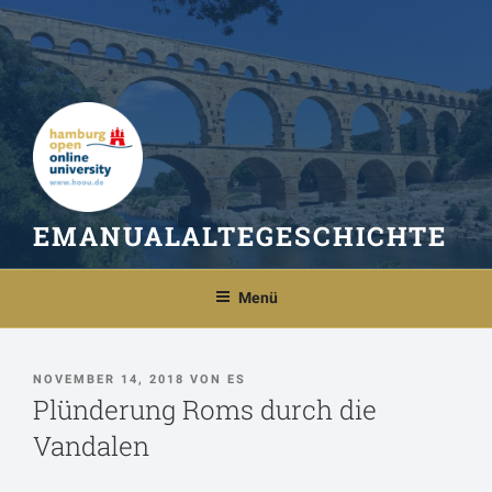
Zum
Inhalt
springen
EMANUALALTEGESCHICHTE
Menü
VERÖFFENTLICHT
NOVEMBER 14, 2018
VON
ES
AM
Plünderung Roms durch die
Vandalen