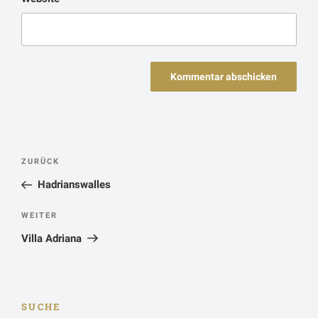
Beitragsnavigation
Vorheriger
ZURÜCK
Beitrag
Hadrianswalles
Nächster
WEITER
Beitrag
Villa Adriana
SUCHE