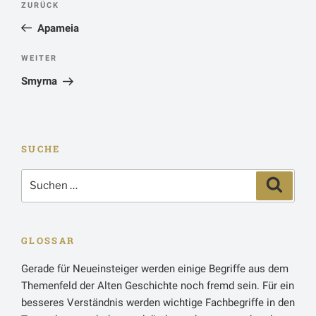
Vorheriger
ZURÜCK
Beitrag
Apameia
Nächster
WEITER
Beitrag
Smyrna
SUCHE
Suchen
Suchen
nach:
GLOSSAR
Gerade für Neueinsteiger werden einige Begriffe aus dem
Themenfeld der Alten Geschichte noch fremd sein. Für ein
besseres Verständnis werden wichtige Fachbegriffe in den