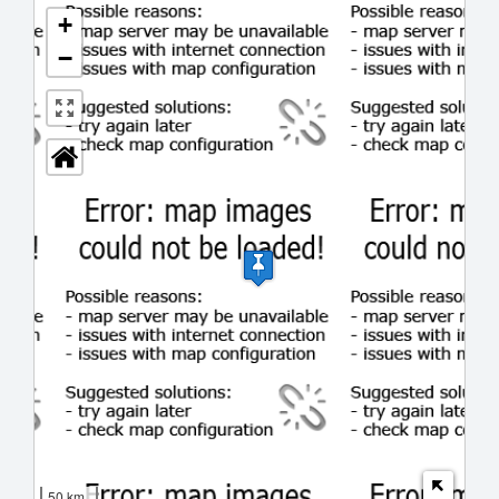
+
−
50 km