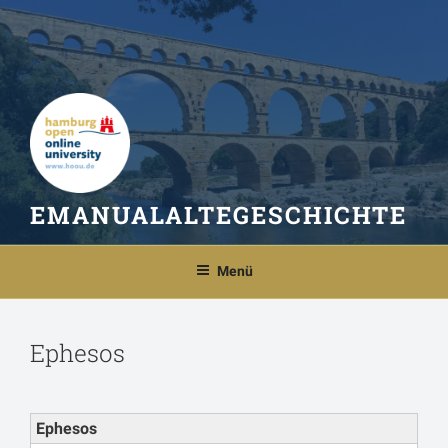
Zum
Inhalt
springen
EMANUALALTEGESCHICHTE
Menü
Ephesos
Ephesos