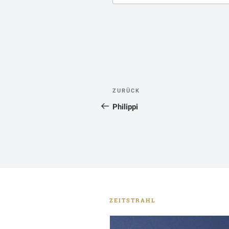
Beitragsnavigatio
Vorheriger
ZURÜCK
Beitrag
Philippi
ZEITSTRAHL