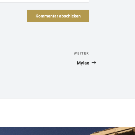
n
WEITER
Nächster
Beitrag
Mylae