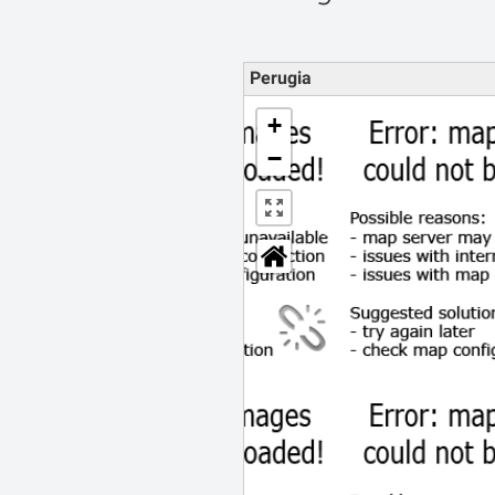
Perugia
+
−