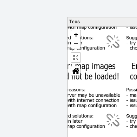
Teos
+
−