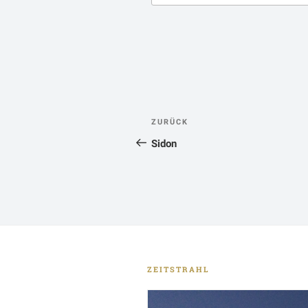
Beitragsnavigatio
Vorheriger
ZURÜCK
Beitrag
Sidon
ZEITSTRAHL