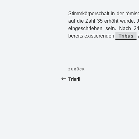
Stimmkörperschaft in der römis
auf die Zahl 35 erhöht wurde. 
eingeschrieben sein. Nach 24
bereits existierenden
Tribus
z
Beitragsnavigatio
Vorheriger
ZURÜCK
Beitrag
Triarii