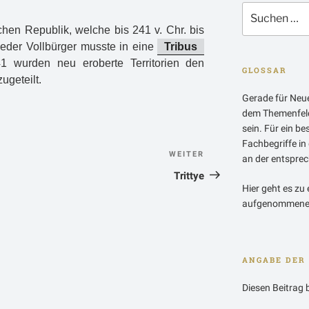
Suchen
nach:
chen Republik, welche bis 241 v. Chr. bis
Jeder Vollbürger musste in eine
Tribus
1 wurden neu eroberte Territorien den
GLOSSAR
ugeteilt.
Gerade für Neue
dem Themenfeld
sein. Für ein b
Fachbegriffe in
n
WEITER
Nächster
an der entsprech
Beitrag
Trittye
Hier geht es zu 
aufgenommenen
ANGABE DER 
Diesen Beitrag 