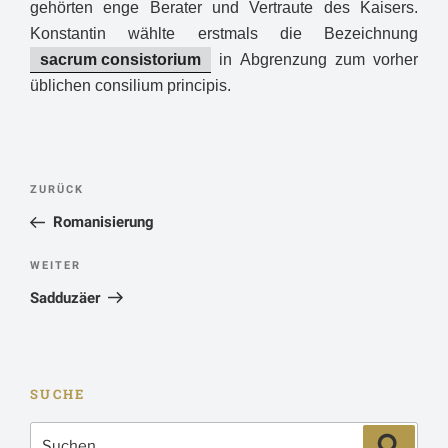
gehörten enge Berater und Vertraute des Kaisers.
Konstantin wählte erstmals die Bezeichnung
sacrum consistorium
in Abgrenzung zum vorher
üblichen consilium principis.
Beitragsnavigation
Vorheriger
ZURÜCK
Beitrag
Romanisierung
Nächster
WEITER
Beitrag
Sadduzäer
SUCHE
Suchen
Suchen